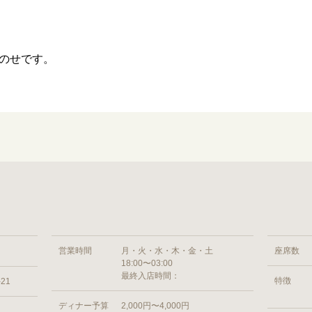
のせです。
営業時間
月・火・水・木・金・土
座席数
18:00〜03:00
最終入店時間：
特徴
21
ディナー予算
2,000円〜4,000円