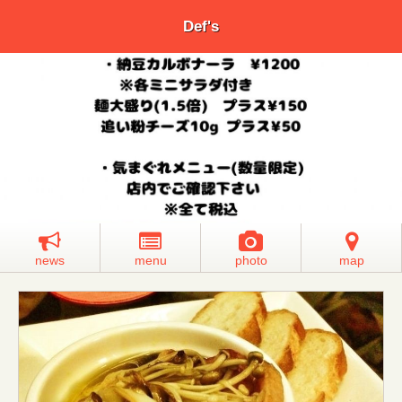
Def's
news
menu
photo
map