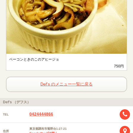
ベーコンときのこのアヒージョ
750円
Def's のメニュー一覧に戻る
Def's （デフス）
0424444866
TEL
東京都調布市菊野台1-27-21
住所