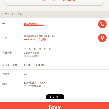
Def's （デフス）
0424444866
TEL
東京都調布市菊野台1-27-21
住所
Googleマップで開く
月・火・水・木・金・土
営業時間
18:00〜03:00
最終入店時間：
ディナー予算
2,000円〜4,000円
座席数
20
飲み放題プランあり
特徴
ランチ営業あり